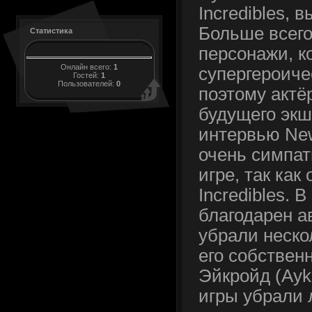
Incredibles, 
Больше всег
Статистика
персонажи, к
Онлайн всего:
1
супергероиче
Гостей:
1
Пользователей:
0
поэтому актё
будущего экш
интервью New
очень симпа
игре, так как
Incredibles. 
благодарен а
убрали неско
его собственн
Эйкройд (Aykr
игры убрали