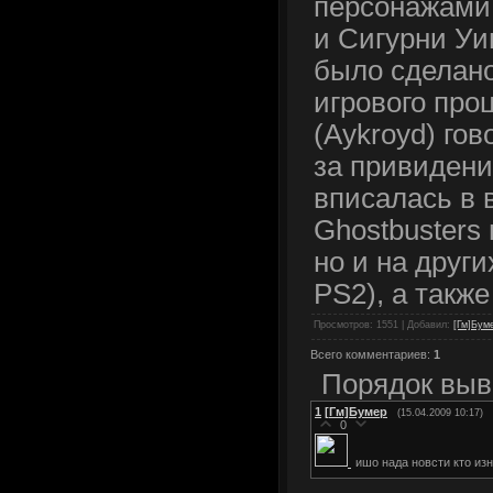
персонажами 
и Сигурни Уи
было сделан
игрового про
(Aykroyd) гов
за привиден
вписалась в 
Ghostbusters 
но и на други
PS2), а также
Просмотров
: 1551 |
Добавил
:
[Гм]Бум
Всего комментариев
:
1
Порядок выв
1
[Гм]Бумер
(15.04.2009 10:17)
0
ишо нада новсти кто из