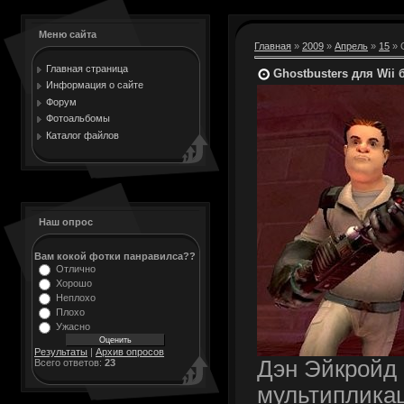
Меню сайта
Главная
»
2009
»
Апрель
»
15
» 
Главная страница
Ghostbusters для Wii
Информация о сайте
Форум
Фотоальбомы
Каталог файлов
Наш опрос
Вам кокой фотки панравилса??
Отлично
Хорошо
Неплохо
Плохо
Ужасно
Результаты
|
Архив опросов
Дэн Эйкройд 
Всего ответов:
23
мультиплика