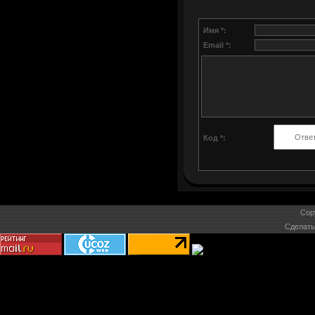
Имя *:
Email *:
Код *:
Cop
Сделат